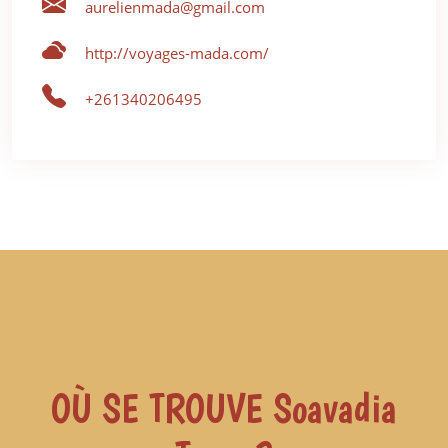
aurelienmada@gmail.com
http://voyages-mada.com/
+261340206495
OÙ SE TROUVE Soavadia